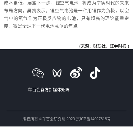
成本更低。展望下一步，
锂空气电池
将成为宁德时代的未来
布局方向。吴凯表示，锂空气电池是一种用锂作为负极，以空
气中的氧气作为正极反应物的电池，具有超高的理论能量密
度，将是全球下一代电池竞争的焦点。
(来源：财联社、证券时报 )
车百会官方新媒体矩阵
©
版权所有
车百会研究院 2020
京ICP备14027818号