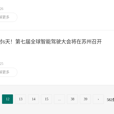
/26
解更多
时6天！第七届全球智能驾驶大会将在苏州召开
/25
解更多
12
13
14
15
...
38
39
›
582