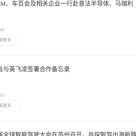
EEM、车百会及相关企业一行赴意法半导体、马瑞利
调研
/04
解更多
会与英飞凌签署合作备忘录
/03
解更多
届全球智能驾驶大会在苏州召开，共探智驾出海新