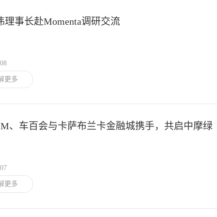
理事长赴Momenta调研交流
/08
解更多
EEM、车百会与卡萨布兰卡金融城携手，共启中摩绿
业合作新篇
/07
解更多