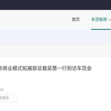
首页
车百智库
新商业模式拓展部总裁吴慧一行到访车百会
/09
解更多