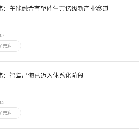
伟：车能融合有望催生万亿级新产业赛道
/07
解更多
伟：智驾出海已迈入体系化阶段
/05
解更多