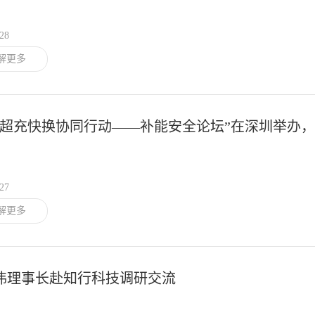
/28
解更多
卡超充快换协同行动——补能安全论坛”在深圳举办，
电动重卡安全补能新生态
/27
解更多
伟理事长赴知行科技调研交流