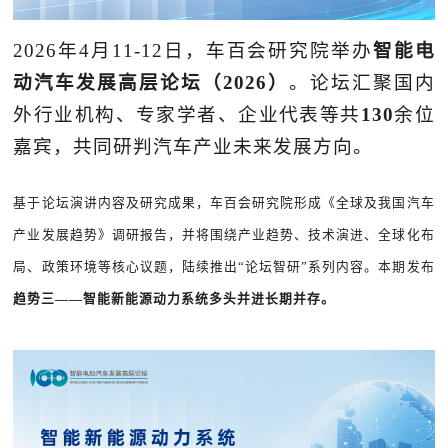
2026年4月11-12日，车百会研究院举办
智能电
动汽车发展高层论坛（2026）
。论坛汇聚国内
外行业机构、专家学者、企业代表等共
130
余位
嘉宾，共同研判汽车产业未来发展方向。
基于论坛演讲内容及研究成果，车百会研究院形成《全球及我国汽车
产业发展趋势》调研报告，并将围绕产业趋势、技术演进、全球化布
局、政策环境等核心议题，陆续推出“论坛智研”系列内容。本期发布
趋势三——智能新能源动力系统多头并进长期并存。