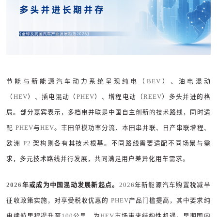
节能与新能源汽车动力系统呈现纯电（
BEV
）、油电混动
（
HEV
）、插电混动（
PHEV
）、增程电动（
REEV
）多头并进的格
局。部分嘉宾表示，多档串并联是中国自主创新的技术路线，同时适
配
PHEV
与
HEV
。丰田单模功率分流、本田串并联、日产串联增程、
欧洲
P2
架构则各有其技术根基。不同路线需要适配不同场景与需
求，多元技术路线并行发展，共同满足用户差异化用车需求。
2026
年或成为中国混动发展新起点。
2026
年新能源汽车购
置税减半
征收政策实施，对享受税收优惠的
PHEV
产品门槛提高，其中要求纯
电续航里程提升至
100
公里，为
HEV
市场带来结构性机遇。早期国内