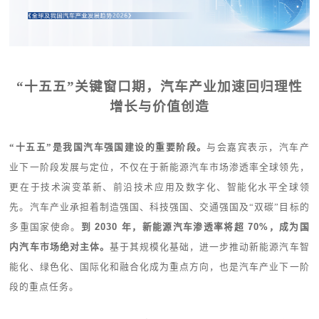
“十五五”关键窗口期，
汽车产业加速回归理性
增长与价值创造
“十五五”是我国汽车强国建设的重要阶段。
与会嘉宾表示，汽车产
业下一阶段发展与定位，不仅在于新能源汽车市场渗透率全球领先，
更在于技术演变革新、前沿技术应用及数字化、智能化水平全球领
先。汽车产业承担着制造强国、科技强国、交通强国及“双碳”目标的
2030
70%
多重国家使命。
到
年，新能源汽车渗透率将超
，成为国
内汽车市场绝对主体。
基于其规模化基础，进一步推动新能源汽车智
能化、绿色化、国际化和融合化成为重点方向，也是汽车产业下一阶
段的重点任务。