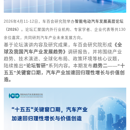
2026
4
11-12
年
月
日，车百会研究院举办
智能电动汽车发展高层论坛
2026
130
（
）
。论坛汇聚国内外行业机构、专家学者、企业代表等共
余位嘉宾，共同研判汽车产业未来发展方向。
基于论坛演讲内容及研究成果，车百会研究院形成
《全
球及我国汽车产业发展趋势》
调研报告，并将围绕产业
趋势、技术演进、全球化布局、政策环境等核心议题，
陆续推出
“论坛智研”
系列内容。本期发布
趋势二——“十
五五”关键窗口期，汽车产业加速回归理性增长与价值创
造。