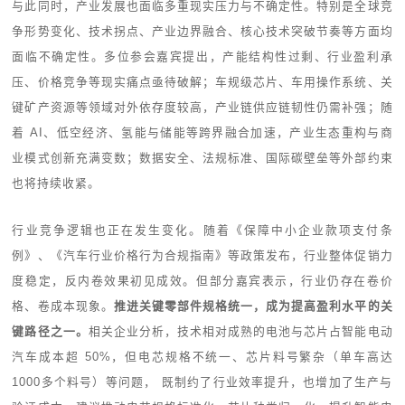
与此同时，产业发展也面临多重现实压力与不确定性。特别是全球竞
争形势变化、技术拐点、产业边界融合、核心技术突破节奏等方面均
面临不确定性。多位参会嘉宾提出，产能结构性过剩、行业盈利承
压、价格竞争等现实痛点亟待破解；车规级芯片、车用操作系统、关
键矿产资源等领域对外依存度较高，产业链供应链韧性仍需补强；随
AI
着
、低空经济、氢能与储能等跨界融合加速，产业生态重构与商
业模式创新充满变数；数据安全、法规标准、国际碳壁垒等外部约束
也将持续收紧。
行业竞争逻辑也正在发生变化。随着《保障中小企业款项支付条
例》、《汽车行业价格行为合规指南》等政策发布，行业整体促销力
度稳定，反内卷效果初见成效。但部分嘉宾表示，行业仍存在卷价
格、卷成本现象。
推进关键零部件规格统一，成为提高盈利水平的关
键路径之一。
相关企业分析，技术相对成熟的电池与芯片占智能电动
50%
汽车成本超
，但电芯规格不统一、芯片料号繁杂（单车高达
1000
多个料号）等问题，
既制约了行业效率提升，也增加了生产与