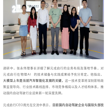
调研中，张永伟理事长详细了解元戎启行的业务布局及落地节奏，对
元戎启行在
物理
AI
的技术储备与实践成果给予充分肯定。他指出，
大模型上车是当前汽车智能化发展的关键，
这一技术变革将深刻影响政
策监管导向、行业技术路线选择、市场竞争格局以及人才结构体系，推
动国内自动驾驶行业迎来新一轮深度洗牌。
元戎启行
CEO
周光在交流中表示，
目前国内自动驾驶企业与国际头部技