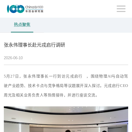
热点聚焦
张永伟理事长赴元戎启行调研
2026-06-10
5
月
27
日，张永伟理事长一行到访
元戎启行
，围绕物理
AI
与自动驾
驶产业趋势、技术卡点与竞争格局等议题展开深入探讨。元戎启行
CEO
周光及相关业务负责人等热情接待，并进行座谈交流。