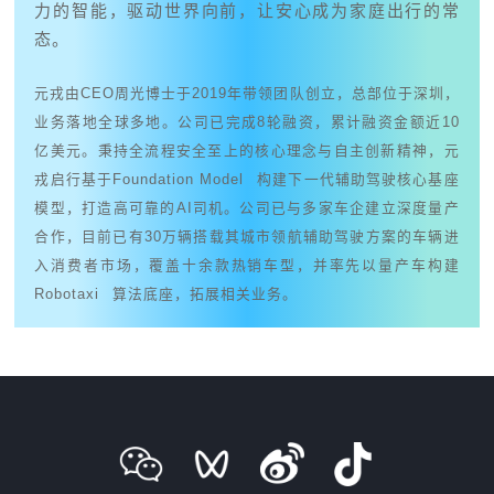
力的智能，驱动世界向前，让安心成为家庭出行的常
态。
元戎由CEO周光博士于2019年带领团队创立，总部位于深圳，
业务落地全球多地。公司已完成8轮融资，累计融资金额近10
亿美元。秉持全流程安全至上的核心理念与自主创新精神，元
戎启行基于
Foundation Model
构建下一代辅助驾驶核心基座
模型，打造高可靠的AI司机。公司已与多家车企建立深度量产
合作，目前已有30万辆搭载其城市领航辅助驾驶方案的车辆进
入消费者市场，覆盖十余款热销车型，并率先以量产车构建
Robotaxi
算法底座，拓展相关业务。