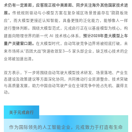
术仍有一定差距，应客观正视中美差距、同步关注海外其他国家技术进
展。
传统规则驱动与小模型方案在复杂城区场景
普遍存在
“
跷跷板效
应
”
，
而大模型更接近认知智能，具备更强的泛化能力，能够像人一样
进行整体判断
。
围
绕大模型范式，元戎启行正在以基座模型为核心，构
建面向物理世界的新一代
AI
技术核心体系
，
预计
2028
年是大模型上车
量产关键窗口期。
在大模型时代，自动驾驶竞争边界将被彻底打破，未
来市场将从“百团大战”快速收敛至
3
—
5
家头部企业，缺乏核心技术的企
业将被加速出清。
双方表示，下一步将围绕自动驾驶大模型技术研发、场景落地、产业生
态建设及政策建议等方面深化协同，共同推动行业资源整合、技术突破
与高质量发展，助力中国自动驾驶产业在全球竞争中抢占先机、赢得主
动。
关于元戎启行
作为国际领先的人工智能企业，元戎致力于打造有生命