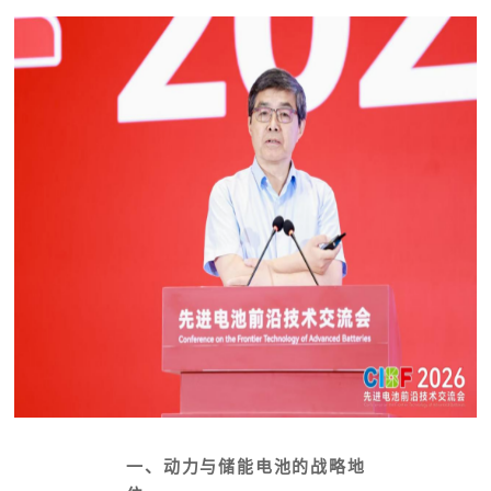
一、动力与储能电池的战略地