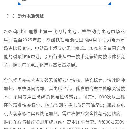
（一）动力电池领域
2020年比亚迪推出第一代刀片电池，重塑动力电池市场格
局。截至2025年底，磷酸铁锂电池在国内乘用车动力电池市
场占比超80%，电动重卡领域实现全覆盖。
026
2
年
具备闪充功
能的磷酸铁锂电池，引领行业从单一技术竞争转向技术体系竞
争，推动
汽车
电动化产业高质量发展。
全气候闪充技术需突破无析锂安全快充、快充标定、快速脉冲
加热、车桩协同冷却、高电压平台、储充融合充电站等关键技
1000次以上循
术：采用专用正极或负极电位传感器，可实现
环的精准快充标定，核心监测负极电位是否降至0；通过充电
机大功率脉冲实现快速加热，需严格把控安全性与标定精度；
推行车端与桩端冷却系统联动；高电压平台需适配800
1500
-
V