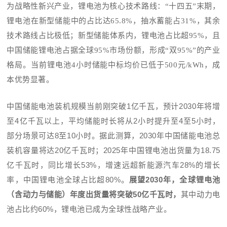
为战略性新兴产业，锂电池为核心技术路线：
“十四五”末期，
锂电池在新型储能中的占比达65.8%，抽水蓄能占31%，其余
技术路线占比极低；新型储能体系内，锂电池占比超95%，且
中国储能锂电池占据全球95%市场份额，形成“双95%”的产业
格局。当前锂电池4小时储能中标均价已低于500元/kWh，成
本优势显著。
1亿千瓦，预计2030年将增
中国储能电池装机规模当前刚突破
至4亿千瓦以上，平均储能时长将从2小时提升至4至5小时，
部分场景可达8至10小时。据此测算，2030年中国储能电池总
装机容量将达20亿千瓦时；2025年中国锂电池出货量为18.75
亿千瓦时，同比增长53%，增速远超新能源汽车28%的增长
率，中国锂电池全球占比超80%。
展望2030年，全球锂电池
（含动力与储能）年度出货量将突破50亿千瓦时，
其中动力电
池占比约60%，锂电池已成为全球性战略产业。