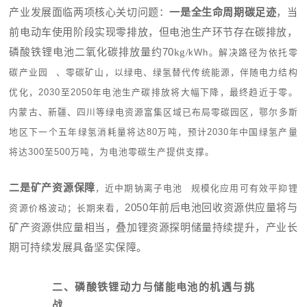
产业发展面临两项核心关切
问题
：
一是全生命周期碳足迹
，当
前电动车使用阶段实现零排放，但电池生产环节存在碳排放，
70
磷酸铁锂电池二氧化碳排放量约
kg/
kWh。解决路径为依托
零
碳产业园
、零碳矿山，以绿电、绿氢替代传统能源，伴随电力结构
优化，2030至2050年电池生产碳排放将大幅下降，最终趋近于零。
内蒙古、新疆、四川等绿电资源富集区域已布局零碳园区，鄂尔多斯
地区下一个五年绿氢消耗量将达80万吨，预计2030年中国绿氢产量
将达300至500万吨，为电池零碳生产提供支撑。
二是矿产资源保障
，近中期
钠离子电池
规模化应用可有效平抑锂
2050年前后电池回收资源供应量将与
资源价格波动；长期来看，
矿产资源供应量相当，叠加锂资源探明储量持续提升，产业长
期可持续发展具备坚实保障。
二、磷酸铁锂动力与储能电池的机遇与挑
战