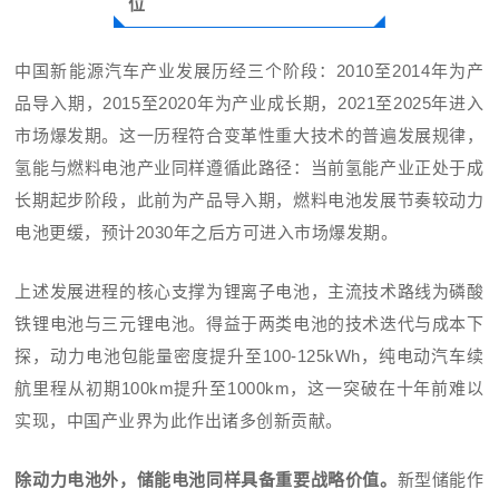
位
2010至2014年为产
中国新能源汽车产业发展历经三个阶段：
品导入期
2015至2020年为产业成长期，2021至2025年进入
，
市场爆发期。这一历程符合变革性重大技术的普遍发展规律，
氢能与燃料电池产业同样遵循此路径：当前氢能产业正处于成
长期起步阶段，此前为产品导入期，燃料电池发展节奏较动力
电池更缓，预计2030年之后方可进入市场爆发期。
上述发展进程的核心支撑为锂离子电池，主流技术路线为磷酸
铁锂电池与三元锂电池。得益于两类电池的技术迭代与成本下
100-125kWh，纯电动汽车续
探，动力电池包能量密度提升至
航里程从初期100km提升至1000km，这一突破在十年前难以
实现，中国产业界为此作出诸多创新贡献。
除动力电池外，储能电池同样具备重要战略价值。
新型储能作